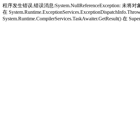
程序发生错误,错误消息:System.NullReferenceException: 未将对象引
在 System.Runtime.ExceptionServices.ExceptionDispatchInfo.Thro
System.Runtime.CompilerServices.TaskAwaiter.GetResult() 在 Super