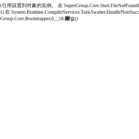
用设置到对象的实例。 在 SuperGroup.Core.Start.FileNotFoundH
w() 在 System.Runtime.CompilerServices.TaskAwaiter.HandleNonSucc
Group.Core.Bootstrapper.
d__18.＀쌀()